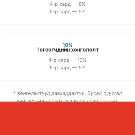
4-р сард — 8%
5-р сард — 5%
10%
Төгсөгчдийн хөнгөлөлт
4-р сард — 10%
5-р сард — 5%
* Хөнгөлөлтүүд давхардахгүй. Бусад суутгал
хийгдсэний дараах үлдэгдэл дээр тооцно.