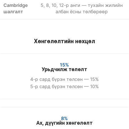
Cambridge
5, 8, 10, 12-р анги — тухайн жилийн
шалгалт
албан ёсны төлбөрөөр
Хөнгөлөлтийн нөхцөл
15%
Урьдчилж төлөлт
4-р сард бүрэн төлсөн — 15%
5-р сард бүрэн төлсөн — 10%
8%
Ах, дүүгийн хөнгөлөлт